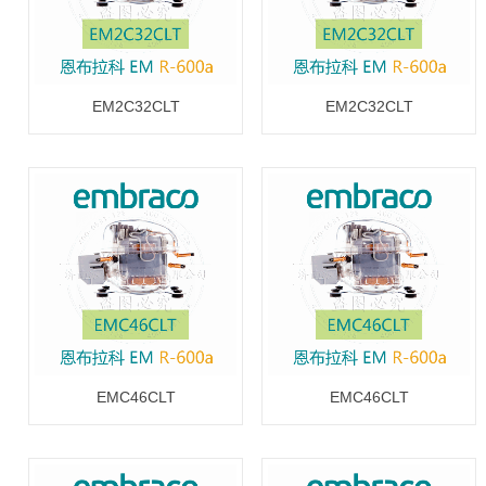
EM2C32CLT
EM2C32CLT
EMC46CLT
EMC46CLT