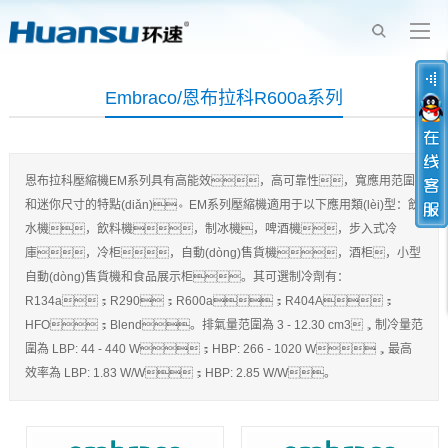
Embraco/恩布拉科R600a系列
恩布拉科壓縮機EM系列具有高能效，高可靠性，寬應用范圍
和迷你尺寸的特點(diǎn)。EM系列壓縮機適用于以下應用類(lèi)型：飲
水機，飲料機，制冰機，啤酒機，步入式冷
庫，冷柜，自動(dòng)售貨機，酒柜，小型
自動(dòng)售貨機和食品展示柜。其可選制冷劑有：
R134a；R290；R600a；R404A；
HFO；Blend。排氣量范圍為 3 - 12.30 cm3，制冷量范
圍為 LBP: 44 - 440 W；HBP: 266 - 1020 W，最高
效率為 LBP: 1.83 W/W；HBP: 2.85 W/W。