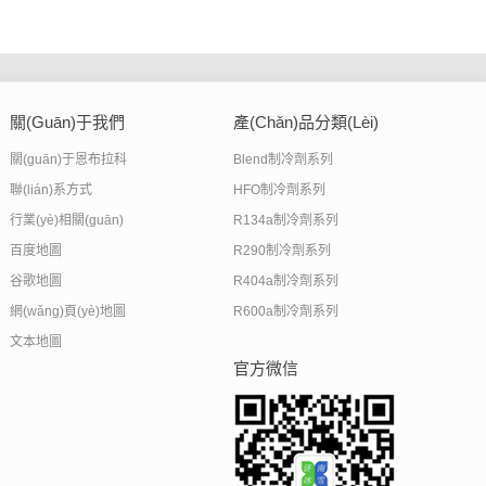
關(guān)于我們
產(chǎn)品分類(lèi)
關(guān)于恩布拉科
Blend制冷劑系列
聯(lián)系方式
HFO制冷劑系列
行業(yè)相關(guān)
R134a制冷劑系列
百度地圖
R290制冷劑系列
谷歌地圖
R404a制冷劑系列
網(wǎng)頁(yè)地圖
R600a制冷劑系列
文本地圖
官方微信