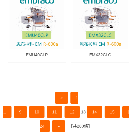
EMU40CLP
EMX32CLC
«
1
...
9
10
11
12
13
14
15
1
24
»
【共280條】