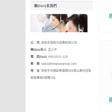
聯(lián)系我們
公 司
: 濟南冰雪制冷設備有限公司
聯(lián)系人
: 孟小平
電 話(huà)
: 400-0531-128
郵 箱
: sales@bingxuegroup.com
地 址
: 濟南市天橋區華盛路699號山東科佳智
能裝備城5號樓106