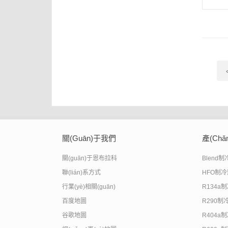
關(guān)于我們
產(chǎ
關(guān)于恩布拉科
Blend
聯(lián)系方式
HFO制
行業(yè)相關(guān)
R134a
百度地圖
R290制
谷歌地圖
R404a