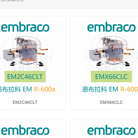
 2.85 W/W。
EM2C46CLT
EMX66CLC