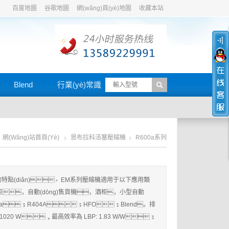
百度地圖
谷歌地圖
網(wǎng)頁(yè)地圖
收藏本站
Blend
行業(yè)常識
網(wǎng)站首頁(yè)
恩布拉科活塞壓縮機
R600a系列
點(diǎn)。EM系列壓縮機適用于以下應用類
，自動(dòng)售貨機，酒柜，小型自動
a；R404A；HFO；Blend。排
 - 1020 W，最高效率為 LBP: 1.83 W/W；