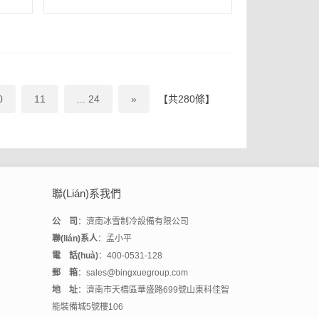
0
11
... 24
»
【共280條】
聯(lián)系我們
公 司
：濟南冰雪制冷設備有限公司
聯(lián)系人
：孟小平
電 話(huà)
：400-0531-128
郵 箱
：sales@bingxuegroup.com
地 址
：濟南市天橋區華盛路699號山東科佳智
能裝備城5號樓106