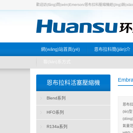
歡迎訪(fǎng)問(wèn)Emerson/恩布拉科壓縮機經(jīng)銷(xi
網(wǎng)站首頁(yè)
恩布拉科簡(jiǎn)介
聯(lián)系方式
Embr
恩布拉科活塞壓縮機
Blend系列
恩布拉
(lè
HFO系列
(dò
氣量范圍
R134a系列