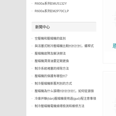
R600a系列EMU5132Y
R600a系列EM2P70CLP
新聞中心
空壓機和壓縮機的區別
與活塞式制冷壓縮機比較，螺桿式
制冷...
壓縮機故障及解決辦法
壓縮機潤滑油要定期更換
制冷系統堵塞的排除方法
壓縮機的保護有哪些？
制冷壓縮機新舊判別的方式
壓縮機為什么損壞，如何從源頭
預防，...
冷庫并聯(lián)壓縮機使用過(guò)程注意事項
制冷壓縮機電機燒壞檢測和維修方法