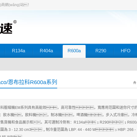
āo)商網(wǎng)站！
R134a
R404a
R600a
R290
HFO
aco/恩布拉科R600a系列
科壓縮機EM系列具有高能效，高可靠性，寬應用范圍和迷你尺寸的特
i)型：飲水機，飲料機，制冰機，啤酒機，步入式冷庫，冷柜
ng)售貨機和食品展示柜。其可選制冷劑有：R134a；R290；R600
為 3 - 12.30 cm3，制冷量范圍為 LBP: 44 - 440 W；HBP: 266