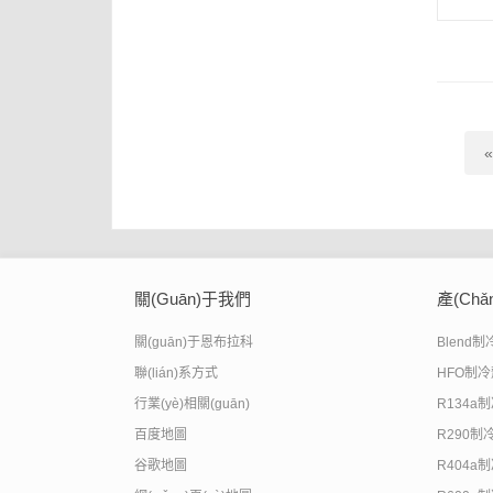
«
關(guān)于我們
產(chǎ
關(guān)于恩布拉科
Blend
聯(lián)系方式
HFO制
行業(yè)相關(guān)
R134a
百度地圖
R290制
谷歌地圖
R404a