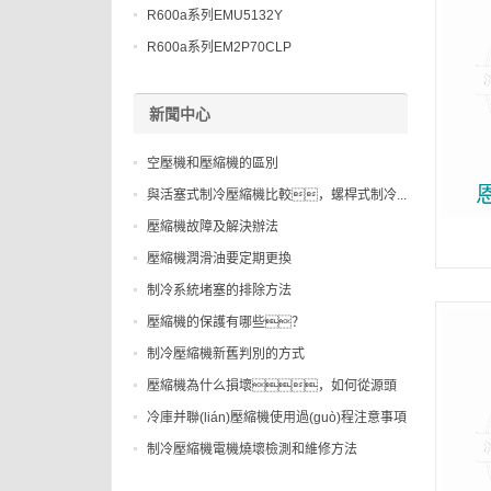
R600a系列EMU5132Y
R600a系列EM2P70CLP
新聞中心
空壓機和壓縮機的區別
與活塞式制冷壓縮機比較，螺桿式制冷...
壓縮機故障及解決辦法
壓縮機潤滑油要定期更換
制冷系統堵塞的排除方法
壓縮機的保護有哪些？
制冷壓縮機新舊判別的方式
壓縮機為什么損壞，如何從源頭
預防，...
冷庫并聯(lián)壓縮機使用過(guò)程注意事項
制冷壓縮機電機燒壞檢測和維修方法