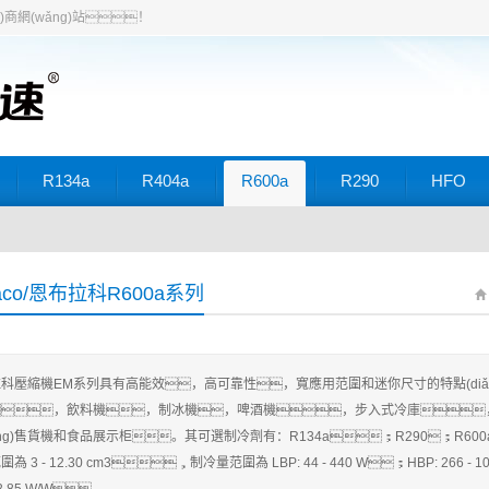
iāo)商網(wǎng)站！
R134a
R404a
R600a
R290
HFO
aco/恩布拉科R600a系列
科壓縮機EM系列具有高能效，高可靠性，寬應用范圍和迷你尺寸的特點(diǎn
，飲料機，制冰機，啤酒機，步入式冷庫，冷
òng)售貨機和食品展示柜。其可選制冷劑有：R134a；R290；R600
為 3 - 12.30 cm3，制冷量范圍為 LBP: 44 - 440 W；HBP: 266 