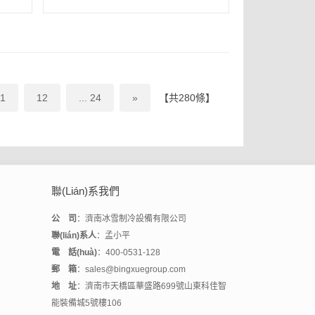
1
12
... 24
»
【共280條】
聯(lián)系我們
公 司
：濟南冰雪制冷設備有限公司
聯(lián)系人
：孟小平
電 話(huà)
：400-0531-128
郵 箱
：sales@bingxuegroup.com
地 址
：濟南市天橋區華盛路699號山東科佳智
能裝備城5號樓106