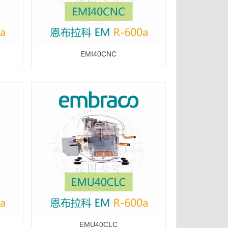
EMI40CNC
EMU40CLC