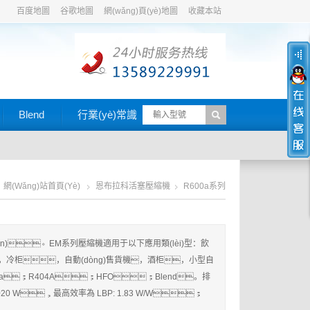
百度地圖
谷歌地圖
網(wǎng)頁(yè)地圖
收藏本站
Blend
行業(yè)常識
網(wǎng)站首頁(yè)
恩布拉科活塞壓縮機
R600a系列
)。EM系列壓縮機適用于以下應用類(lèi)型：飲
柜，自動(dòng)售貨機，酒柜，小型自
a；R404A；HFO；Blend。排
- 1020 W，最高效率為 LBP: 1.83 W/W；