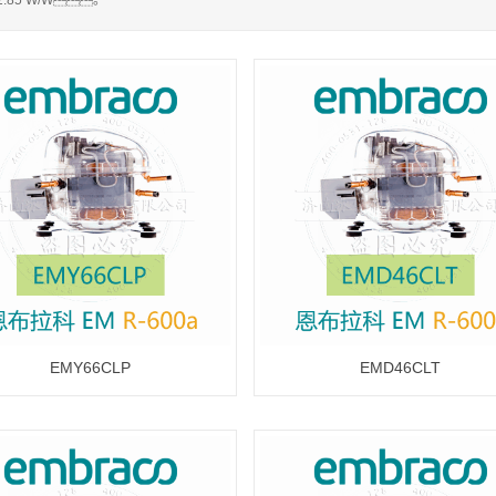
 2.85 W/W。
EMY66CLP
EMD46CLT