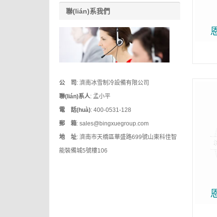
聯(lián)系我們
公 司
: 濟南冰雪制冷設備有限公司
聯(lián)系人
: 孟小平
電 話(huà)
: 400-0531-128
郵 箱
: sales@bingxuegroup.com
地 址
: 濟南市天橋區華盛路699號山東科佳智
能裝備城5號樓106