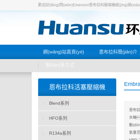
歡迎訪(fǎng)問(wèn)Emerson/恩布拉科壓縮機經(jīng)銷(x
網(wǎng)站首頁(yè)
恩布拉科簡(jiǎn)介
聯(lián)系方式
Embr
恩布拉科活塞壓縮機
Blend系列
恩布拉
水機
HFO系列
動(d
氣量范圍
R134a系列